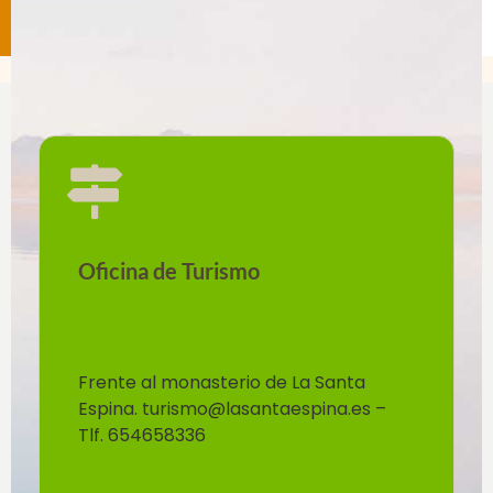
Oficina de Turismo
Frente al monasterio de La Santa
Espina. turismo@lasantaespina.es –
Tlf. 654658336