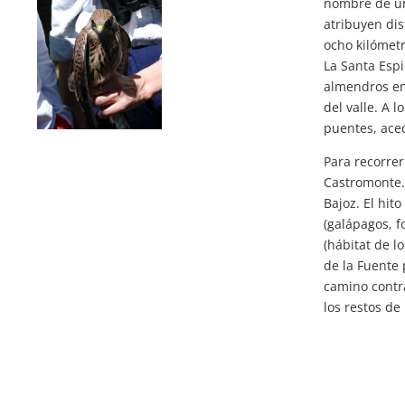
nombre de un 
atribuyen dis
ocho kilómetr
La Santa Espi
almendros en 
del valle. A 
puentes, aceq
Para recorrer
Castromonte. 
Bajoz. El hit
(galápagos, f
(hábitat de l
de la Fuente 
camino contr
los restos de