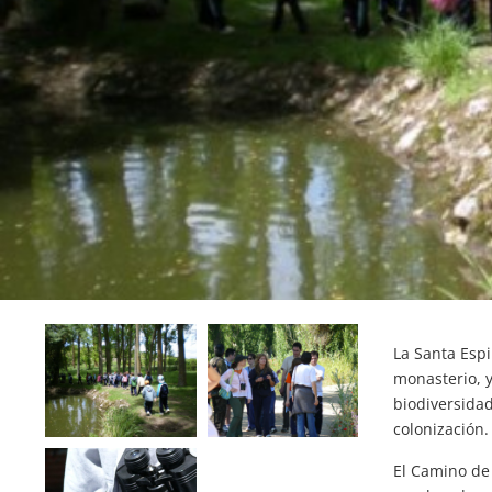
La Santa Espi
monasterio, y
biodiversidad
colonización.
El Camino de 