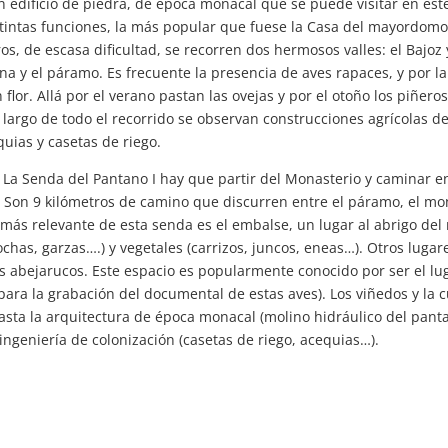
edificio de piedra, de época monacal que se puede visitar en este r
tintas funciones, la más popular que fuese la Casa del mayordomo 
os, de escasa dificultad, se recorren dos hermosos valles: el Bajoz
na y el páramo. Es frecuente la presencia de aves rapaces, y por la
flor. Allá por el verano pastan las ovejas y por el otoño los piñeros
lo largo de todo el recorrido se observan construcciones agrícolas d
uias y casetas de riego.
 La Senda del Pantano I hay que partir del Monasterio y caminar en
Son 9 kilómetros de camino que discurren entre el páramo, el monte
o más relevante de esta senda es el embalse, un lugar al abrigo de
ochas, garzas….) y vegetales (carrizos, juncos, eneas…). Otros lugar
os abejarucos. Este espacio es popularmente conocido por ser el lu
para la grabación del documental de estas aves). Los viñedos y la c
asta la arquitectura de época monacal (molino hidráulico del pant
 ingeniería de colonización (casetas de riego, acequias…).