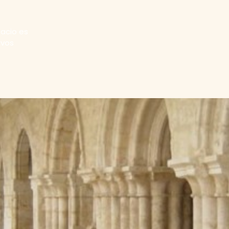
acio es
ivos