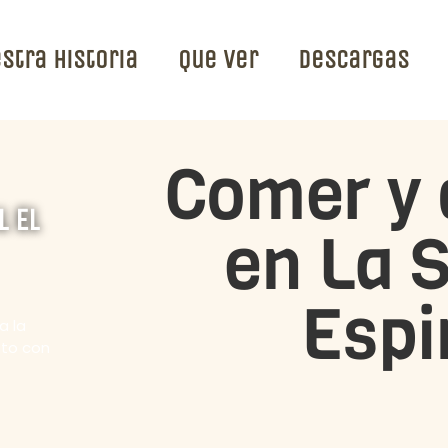
stra Historia
Que ver
Descargas
Comer y 
 El
en La 
Espi
a la
nto con