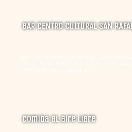
BAR CENTRO CULTURAL SAN RAFA
Ubicado en el edificio que en su día fueron las esc
La Santa Espina, este centro es un referente para l
vecinos del pueblo y turistas que...
Comida al aire libre