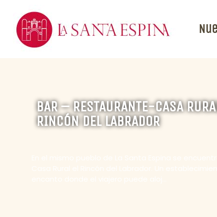
Nue
BAR – RESTAURANTE-CASA RURAL
RINCÓN DEL LABRADOR
En el mismo pueblo de La Santa Espina se encuentr
Casa Rural el Rincón del Labrador. Un establecimie
encanto donde el viajero puede aloj...