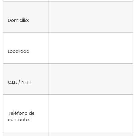
Domicilio:
Localidad
C.I.F. / N.I.F.:
Teléfono de
contacto: