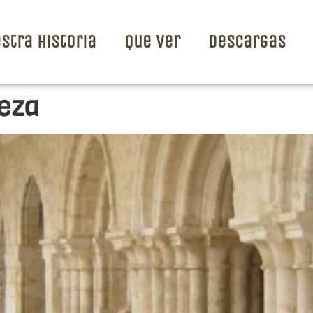
stra Historia
Que ver
Descargas
leza