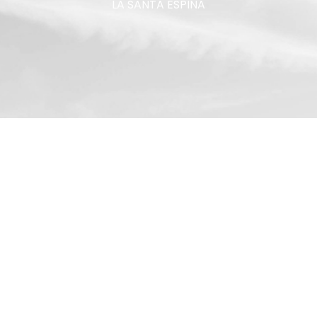
LA SANTA ESPINA
Naturaleza
Lorem ipsum dolor sit amet, consectetur adipiscing
elit. Aenean faucibus vehicula leo.